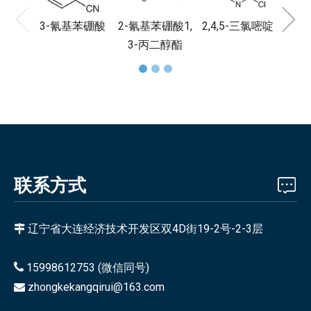
3-氰基苯硼酸
2-氰基苯硼酸1,
2,4,5-三氯嘧啶
3-丙二醇酯
联系方式
辽宁省大连经济技术开发区双4D街19-2号-2-3层


15998612753 (微信同号)
zhongkekangqirui@163.com
