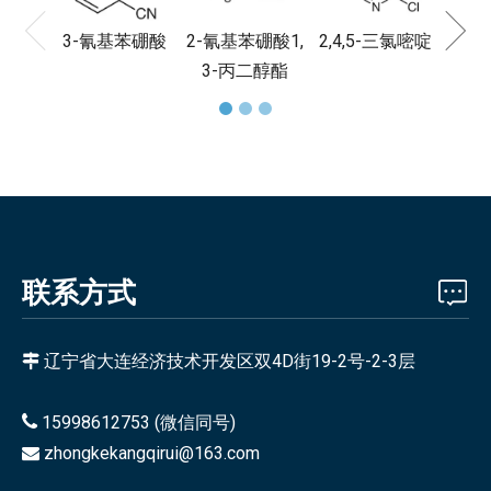
3-氰基苯硼酸
2-氰基苯硼酸1,
2,4,5-三氯嘧啶
3-丙二醇酯
联系方式
辽宁省大连经济技术开发区双4D街19-2号-2-3层


15998612753 (微信同号)
zhongkekangqirui@163.com
