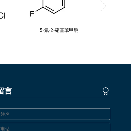
5-氟-2-硝基苯甲醚
留言