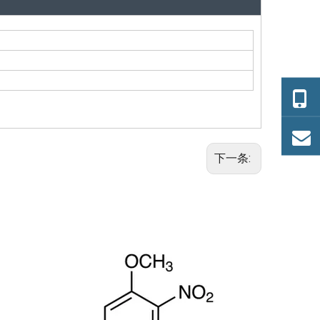
下一条:
反式