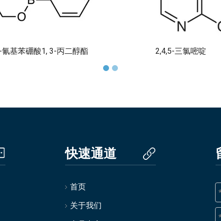
2-氰基苯硼酸1, 3-丙二醇酯
2,4,5-三氯嘧啶
快速通道
首页
关于我们