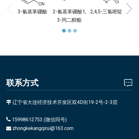
3-氰基苯硼酸
2-氰基苯硼酸1,
2,4,5-三氯嘧啶
3-丙二醇酯
联系方式
辽宁省大连经济技术开发区双4D街19-2号-2-3层


15998612753 (微信同号)
zhongkekangqirui@163.com
